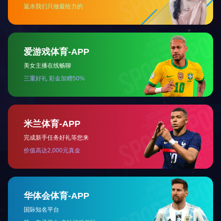
做世界的厨房 人类能源的供应者
全国咨询热线：
0379-62221555
CONTACT
地址：河南洛阳工业园区秦岭西路18号
乘车路线： 乘坐45路;61路;73路到杨冢东下车
客服中心： 0379-62221555
友情链接：
版权所有：荣耀体育_荣耀体育（中国） 备案号：
豫ICP备13000528号-1
豫公网安备 41030302000301号